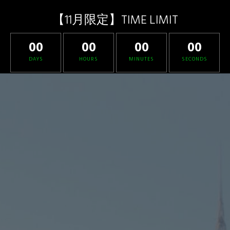
【11月限定】TIME LIMIT
00
00
00
00
DAYS
HOURS
MINUTES
SECONDS