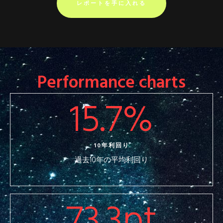
レポートを手に入れる
Performance charts
15.7
%
10年利回り
過去10年の平均利回り
73.3
pt