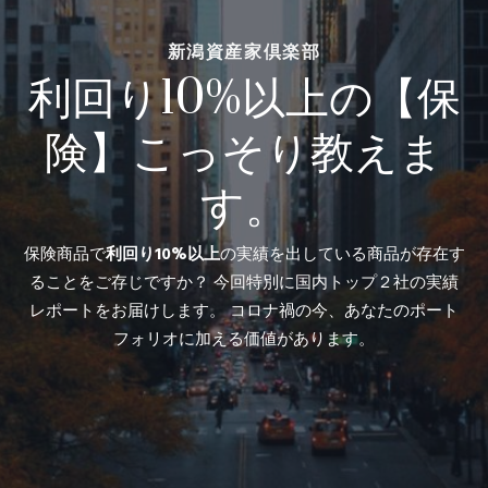
新潟資産家倶楽部
利回り10%以上の【保
険】こっそり教えま
す。
保険商品で
利回り10%以上
の実績を出している商品が存在す
ることをご存じですか？ 今回特別に国内トップ２社の実績
レポートをお届けします。 コロナ禍の今、あなたのポート
フォリオに加える価値があります。